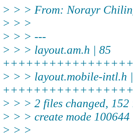
> > > From: Norayr Chili
> > >
> > > ---
> > > layout.am.h | 85
++++++++++++++++
> > > layout.mobile-intl.h 
+++++++++++++++++
> > > 2 files changed, 152 i
> > > create mode 100644 
> > >