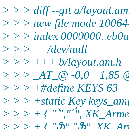
> > > diff --git a/layout.a
> > > new file mode 10064
> > > index 0000000..eb0
> > > --- /dev/null
> > > +++ b/layout.am.h
> > > _AT_@ -0,0 +1,85
> > > +#define KEYS 63
> > > +static Key keys_am
> > > + { "՝","՜", XK_Arme
> > > + { "ֆ","Ֆ", XK_Arm