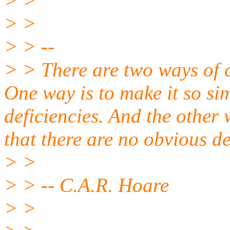
> >
> >
> > --
> > There are two ways of c
One way is to make it so si
deficiencies. And the other 
that there are no obvious de
> >
> > -- C.A.R. Hoare
> >