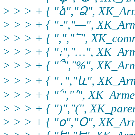
> > > + { "ձ","Ձ", XK_Arm
> > > + { "֊","—", XK_Arm
> > > + { ",","՟", XK_comm
> > > + { "։","…", XK_Arme
> > > + { "՞","%", XK_Arm
> > > + { "․","և", XK_Arm
> > > + { "՛","՚", XK_Arme
> > > + { ")","(", XK_paren
> > > + { "օ","Օ", XK_Arm