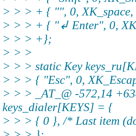
> > > + { "", 0, XK_space, 
> > > + { "↲ Enter", 0, XK
> > > +};
> > >
> > > static Key keys_ru[
> > > { "Esc", 0, XK_Escap
> > > _AT_@ -572,14 +63
keys_dialer[KEYS] = {
> > > { 0 }, /* Last item (d
> > > };