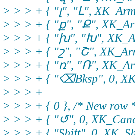
> > > + { "լ", "Լ", XK_Arm
> > > + { "ք", "Ք", XK_Ar
> > > + { "խ", "Խ", XK_A
> > > + { "շ", "Շ", XK_Ar
> > > + { "ռ", "Ռ", XK_Ar
> > > + { "⌫Bksp", 0, XK
> > > +
> > > + { 0 }, /* New row 
> > > + { "↺", 0, XK_Canc
> > > + { "Shift", 0, XK_Shi