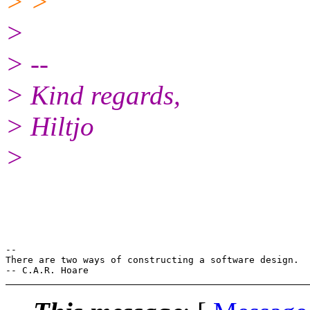
> >
>
> --
> Kind regards,
> Hiltjo
>
-- 

There are two ways of constructing a software design.  