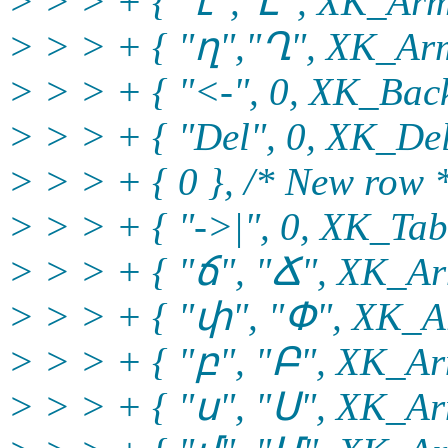
> > > + { "է","Է", XK_Arm
> > > + { "ղ","Ղ", XK_Arm
> > > + { "<-", 0, XK_Back
> > > + { "Del", 0, XK_Del
> > > + { 0 }, /* New row 
> > > + { "->|", 0, XK_Tab,
> > > + { "ճ", "Ճ", XK_Ar
> > > + { "փ", "Փ", XK_Ar
> > > + { "բ", "Բ", XK_Ar
> > > + { "ս", "Ս", XK_Ar