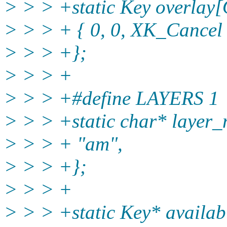
> > > +static Key overla
> > > + { 0, 0, XK_Cancel 
> > > +};
> > > +
> > > +#define LAYERS 1
> > > +static char* laye
> > > + "am",
> > > +};
> > > +
> > > +static Key* availa