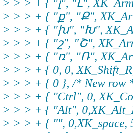
> > > + { "լ", "Լ", XK_Arm
> > > + { "ք", "Ք", XK_Ar
> > > + { "խ", "Խ", XK_A
> > > + { "շ", "Շ", XK_Ar
> > > + { "ռ", "Ռ", XK_Ar
> > > + { 0, 0, XK_Shift_R,
> > > + { 0 }, /* New row 
> > > + { "Ctrl", 0, XK_Con
> > > + { "Alt", 0,XK_Alt_L
> > > + { "", 0,XK_space, 5