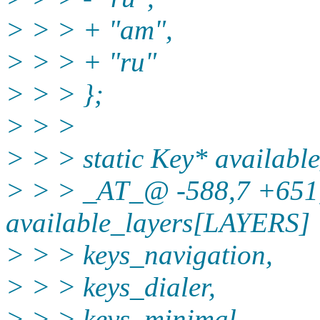
> > > + "am",
> > > + "ru"
> > > };
> > >
> > > static Key* availab
> > > _AT_@ -588,7 +651
available_layers[LAYERS] 
> > > keys_navigation,
> > > keys_dialer,
> > > keys_minimal,