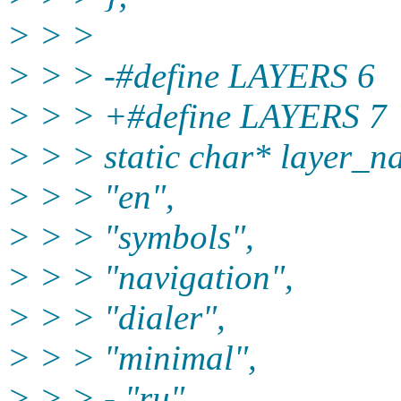
> > >
> > > -#define LAYERS 6
> > > +#define LAYERS 7
> > > static char* layer_
> > > "en",
> > > "symbols",
> > > "navigation",
> > > "dialer",
> > > "minimal",
> > > - "ru",