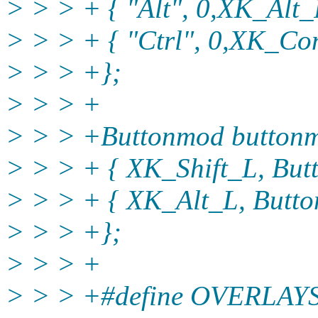
> > > + { "Alt", 0,XK_Alt_R
> > > + { "Ctrl", 0,XK_Con
> > > +};
> > > +
> > > +Buttonmod buttonm
> > > + { XK_Shift_L, Butt
> > > + { XK_Alt_L, Butto
> > > +};
> > > +
> > > +#define OVERLAYS