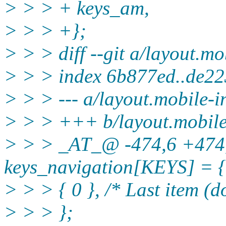
> > > + keys_am,
> > > +};
> > > diff --git a/layout.mo
> > > index 6b877ed..de2
> > > --- a/layout.mobile-in
> > > +++ b/layout.mobile-
> > > _AT_@ -474,6 +474
keys_navigation[KEYS] = {
> > > { 0 }, /* Last item (d
> > > };