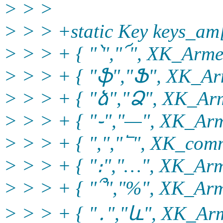
> > >
> > > +static Key keys_a
> > > + { "՝","՜", XK_Arme
> > > + { "ֆ","Ֆ", XK_Arm
> > > + { "ձ","Ձ", XK_Arm
> > > + { "֊","—", XK_Arm
> > > + { ",","՟", XK_comm
> > > + { "։","…", XK_Arme
> > > + { "՞","%", XK_Arm
> > > + { "․","և", XK_Arm