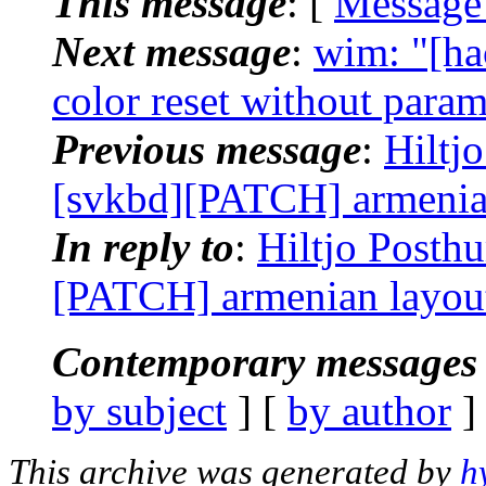
This message
: [
Message
Next message
:
wim: "[ha
color reset without parame
Previous message
:
Hiltj
[svkbd][PATCH] armenia
In reply to
:
Hiltjo Posth
[PATCH] armenian layou
Contemporary messages 
by subject
] [
by author
]
This archive was generated by
h