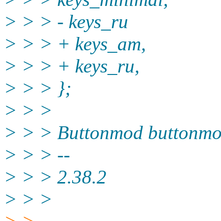
> > > - keys_ru
> > > + keys_am,
> > > + keys_ru,
> > > };
> > >
> > > Buttonmod buttonmo
> > > --
> > > 2.38.2
> > >