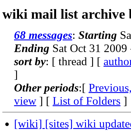
wiki mail list archive
68 messages
:
Starting
Sa
Ending
Sat Oct 31 2009
sort by
: [ thread ] [
autho
]
Other periods
:[
Previous
view
] [
List of Folders
]
[wiki] [sites] wiki updat