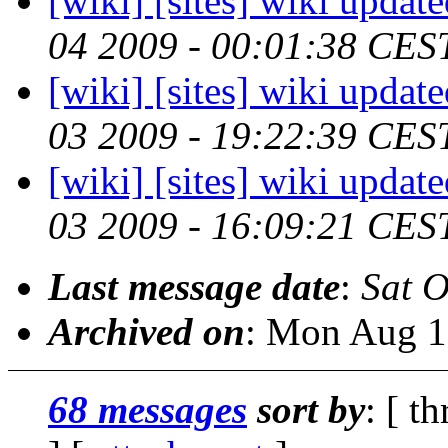
[wiki] [sites] wiki updat
04 2009 - 00:01:38 CES
[wiki] [sites] wiki updat
03 2009 - 19:22:39 CES
[wiki] [sites] wiki updat
03 2009 - 16:09:21 CES
Last message date
:
Sat O
Archived on
: Mon Aug 1
68 messages
sort by
: [ t