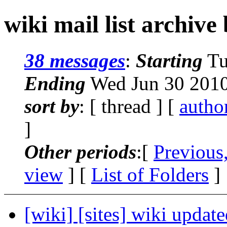
wiki mail list archive
38 messages
:
Starting
Tu
Ending
Wed Jun 30 2010
sort by
: [ thread ] [
autho
]
Other periods
:[
Previous
view
] [
List of Folders
]
[wiki] [sites] wiki updat