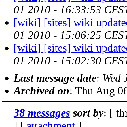
01 2010 - 16:33:53 CES
[wiki] [sites] wiki updat
01 2010 - 15:06:25 CES
[wiki] [sites] wiki updat
01 2010 - 15:02:30 CES
Last message date
:
Wed 
Archived on
: Thu Aug 0
38 messages
sort by
: [ t
] [
attachment
]